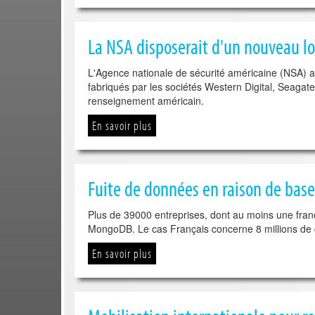
La NSA disposerait d'un nouveau lo
L'Agence nationale de sécurité américaine (NSA) a 
fabriqués par les sociétés Western Digital, Seagate
renseignement américain.
En savoir plus
Fuite de données en raison de bas
Plus de 39000 entreprises, dont au moins une fran
MongoDB. Le cas Français concerne 8 millions de c
En savoir plus