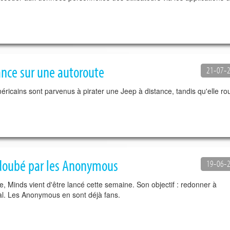
ance sur une autoroute
21-07-
cains sont parvenus à pirater une Jeep à distance, tandis qu'elle rou
adoubé par les Anonymous
19-06-
ée, Minds vient d'être lancé cette semaine. Son objectif : redonner à
cial. Les Anonymous en sont déjà fans.