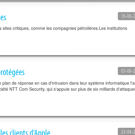
les
16-06-
 sites critiques, comme les compagnies pétrolières.Les institutions
protégées
03-06-
e plan de réponse en cas d'intrusion dans leur système informatique l'
iété NTT Com Security, qui s'appuie sur plus de six milliards d'attaque
les clients d'Apple
23-04-