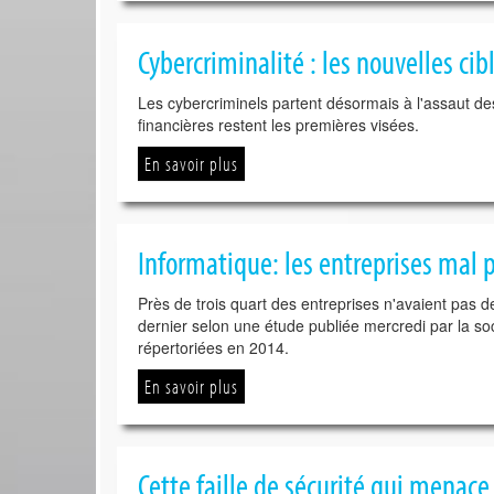
Cybercriminalité : les nouvelles cib
Les cybercriminels partent désormais à l'assaut des
financières restent les premières visées.
En savoir plus
Informatique: les entreprises mal 
Près de trois quart des entreprises n'avaient pas d
dernier selon une étude publiée mercredi par la soc
répertoriées en 2014.
En savoir plus
Cette faille de sécurité qui menace 