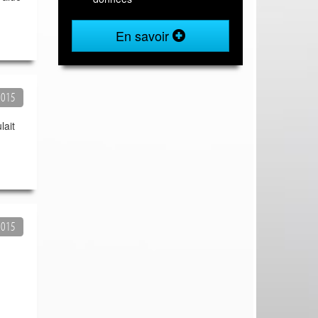
En savoir
2015
lait
2015