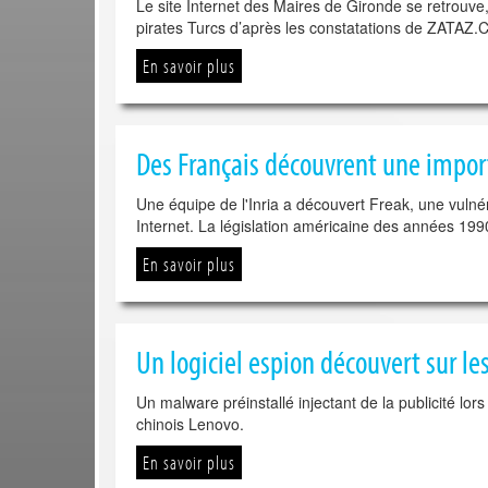
Le site Internet des Maires de Gironde se retrouve
pirates Turcs d’après les constatations de ZATAZ
En savoir plus
Des Français découvrent une importa
Une équipe de l'Inria a découvert Freak, une vulné
Internet. La législation américaine des années 199
En savoir plus
Un logiciel espion découvert sur le
Un malware préinstallé injectant de la publicité lo
chinois Lenovo.
En savoir plus