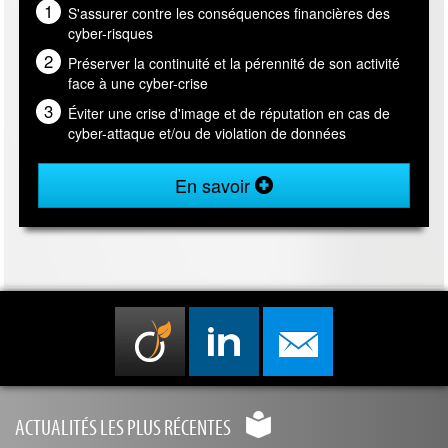
S'assurer contre les conséquences financières des
cyber-risques
Préserver la continuité et la pérennité de son activité
face à une cyber-crise
Éviter une crise d'image et de réputation en cas de
cyber-attaque et/ou de violation de données
En savoir
ACTUALITÉS LES PLUS RÉCENTES