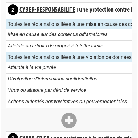
Jogos Populares! Cassino Online
fezbet
: Simples, Divertido e Lucrativo! Ganhe Agora nos Jogos
CYBER-RESPONSABILITE
: une protection contre le
Populares do Cassino
betsson
! Aposte e Vença no Cassino
lvbet
– Jogue e Ganhe!
dobrowin
:
Onde Você Joga e Ganha Com Facilidade! Ganhe Rápido e Fácil no Cassino Online
betsul
!
Ganhe Fácil no Cassino Online
pixbet
! Aposte e Vença com Jogos Populares no
bwin
! Jogos
Fáceis, Grandes Vitórias no Cassino
betobet
!
dobrowin
: Apostas Simples, Grandes Premiações!
Toutes les réclamations liées à une mise en cause des cont
Ganhe Agora nos Jogos Populares do Cassino
bet7
! Aposte nos Melhores Jogos e Ganhe no
Cassino
betcris
! Jogue e Conquiste Grandes Prêmios no
blaze
! Ganhe Rápido com Jogos
Mise en cause sur des contenus diffamatoires
Populares no Cassino
888
! Cassino
betano
: O Melhor Lugar para Apostar e Ganhar! Jogue
Agora e Ganhe no Cassino Online
stake
!
stake
: Onde a Sorte Encontra os Melhores Jogadores!
Ganhe Facilmente com os Jogos do Cassino
esportesdasorte
! Aposte e Vença no Cassino
Atteinte aux droits de propriété intellectuelle
Online
betmotion
! Jogue nos Jogos Populares e Ganhe no
rivalry
! Aposte no
novibet
e Ganhe
Grandes Prêmios! Cassino
pinnacle
: Grandes Vitórias com Jogos Populares! Ganhe Agora com
Toutes les réclamations liées à une violation de données (f
os Jogos do Cassino
cbet
! Aposte e Conquiste Vitórias no
dobrowin
!
betleao
: Onde Grandes
Vitórias São Fáceis de Alcançar! Ganhe Prêmios Rápidos no Cassino
moverbet
! Jogos
Populares e Grandes Oportunidades no Cassino
gogowin
!
jogos win
: Vença com Jogos
Atteinte à la vie privée
Populares e Rápidos! Aposte no Cassino
campobet
e Ganhe Grande! Ganhe Facilmente com
os Jogos do Cassino
mesk bet
! Cassino
infinity bet
: Onde Jogadores Conquistam Prêmios!
Divulgation d'informations confidentielles
Jogue Agora no Cassino
betfury
e Ganhe Facilmente! Aposte com Facilidade e Ganhe no
doce
!
Ganhe Jogando os Melhores Jogos no
bet7k
! Jogue e Vença no Cassino Online
jogowin
!
lobo888
: Aposte Agora e Ganhe Grandes Vitórias! Ganhe Agora no Cassino
iribet
com
Virus ou attaque par déni de service
Facilidade! Jogue e Conquiste Prêmios no Cassino Online
leao
!
dobrowin
: Onde a Sorte Está ao
Seu Lado! Aposte e Ganhe Grandes Prêmios no
allwin
! Ganhe Grandes Prêmios Jogando no
aajogo
! Jogos Populares e Grandes Oportunidades no
pgwin
! Ganhe Fácil com os Jogos
Actions autorités administratives ou gouvernementales
Populares do Cassino
greenbets
! Aposte no
brapub
e Vença com Jogos Populares! Cassino
moverbet
: Aposte Agora e Ganhe Facilmente! Ganhe Agora com os Jogos Populares do
onebra
! Jogue e Vença Agora no Cassino
flames
! Ganhe Rápido com os Jogos do Cassino
brdice
!
brwin
: Jogos Populares e Grandes Vitórias! Aposte nos Jogos Populares e Ganhe no
poplottery
!
queens
: Grandes Prêmios Esperam por Você! Jogue Agora no
winbrl
e Ganhe Fácil!
Aposte e Ganhe Prêmios Rápidos no Cassino
omgbet
! Ganhe no
winbra
com Jogos Populares
e Simples! Aposte e Ganhe no Cassino
goinbet
Agora! Jogue Agora e Ganhe no
codbet
com
Facilidade!
betleao
: Onde a Sorte Se Encontra com Você! Ganhe Rápido e Fácil no Cassino
fuwin
!
allwin568
: Aposte Agora e Ganhe com Facilidade! Ganhe Grande no Cassino
wingdus
!