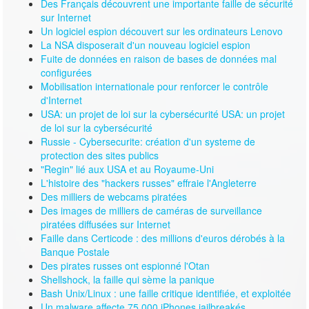
Des Français découvrent une importante faille de sécurité
poker
: Onde Jogadores Conquistam Grandes Vitórias! Ganhe Fácil no Cassino Online
blackjack
sur Internet
online
com Jogos Populares! Aposte no
bingo
e Ganhe Rápido com Jogos Famosos!
Ceará
:
Apostas Rápidas, Vitórias Imediatas! Ganhe Prêmios Fantásticos com Jogos Populares no
Un logiciel espion découvert sur les ordinateurs Lenovo
Paysandu
!
Juventude
: O Melhor Cassino Online para Ganhar! Jogue e Vença no Cassino
La NSA disposerait d'un nouveau logiciel espion
Online
Bahia
com Facilidade!
Sport
: Grandes Oportunidades de Ganhar nos Jogos Populares!
Fuite de données en raison de bases de données mal
Aposte no Cassino
Cuiabá
e Conquiste Grandes Prêmios! Ganhe Rápido no
Coritiba
– Apostas
Fáceis, Grandes Prêmios! Jogos Fáceis e Grandes Vitórias no
Criciúma
! Aposte no
Vitória
e
configurées
Ganhe Com Facilidade nos Jogos Populares!
Fortaleza
: Onde a Sorte Está ao Seu Lado!
Mobilisation internationale pour renforcer le contrôle
Ganhe no
Corinthians
– Simples, Rápido e Divertido! Jogue Agora e Vença no Cassino
São
Paulo
! Ganhe Agora no Cassino Online
Vasco
com Jogos Populares! Aposte e Ganhe no
d'Internet
Cassino Online
Grêmio
!
Fluminense
: Onde Você Joga e Ganha com Facilidade! Ganhe no
USA: un projet de loi sur la cybersécurité USA: un projet
Cassino
Cruzeiro
com Jogos Populares e Fáceis!
Botafogo
: Ganhe Rápido com Jogos
Populares! Cassino
Flamengo
: Vença Agora com Facilidade! Ganhe Agora com Jogos
de loi sur la cybersécurité
Populares no Cassino
bingo slots
!
slots slots
: Cassino Online Rápido e Simples de Ganhar!
Russie - Cybersecurite: création d'un systeme de
Aposte nos Jogos Populares e Ganhe no Cassino
hacker do slot
!
pg slot demo
: O Cassino
protection des sites publics
Online Mais Fácil de Ganhar! Jogue e Vença Agora no
slot win
– Cassino Online Fácil!
pg slot
soft
: Ganhe Grandes Prêmios com Jogos Fáceis! Cassino
arne slot
: Onde Você Pode Ganhar
"Regin" lié aux USA et au Royaume-Uni
com Facilidade! Aposte Agora e Vença no Cassino Online
riqueza slots
!
slots 777
: Jogos
L'histoire des "hackers russes" effraie l'Angleterre
Populares, Grandes Vitórias! Ganhe Agora no
pg slot
com Facilidade nos Jogos Populares!
Jogue e Ganhe no
777 slot game
com Apostas Simples!
slot pg soft
: Aposte Agora e Ganhe
Des milliers de webcams piratées
Rápido! Aposte e Vença nos Jogos Populares do Cassino
hacker slot
! Ganhe no
777 slots
–
Des images de milliers de caméras de surveillance
Diversão e Grandes Prêmios! Jogue e Conquiste Vitórias no
slot-pg-soft
com Facilidade! Ganhe
Prêmios Fáceis no Cassino Online
fortune ox demo grátis
!
demo fortune ox
: Apostas Fáceis e
piratées diffusées sur Internet
Grandes Oportunidades! Jogue no
fortune mouse demo
e Ganhe com Facilidade nos Jogos
Faille dans Certicode : des millions d'euros dérobés à la
Populares!
fortune ox demo
: Onde a Sorte Está ao Seu Lado para Ganhar! Ganhe Grande no
Banque Postale
Cassino
jogo fortune tiger
com Jogos Populares! Cassino Online
fortune tiger grátis
: Ganhe Fácil
e Rápido! Jogue Agora e Ganhe Prêmios Rápidos no
fortune tiger baixar
!
fortune tiger demo
Des pirates russes ont espionné l'Otan
grátis
: O Cassino Mais Fácil para Ganhar! Aposte e Ganhe Rápido com Jogos Populares no
Shellshock, la faille qui sème la panique
fortune tiger demo
! Ganhe Fácil no
fortune tiger 777
com Jogos Simples e Rápidos!
Bash Unix/Linux : une faille critique identifiée, et exploitée
Un malware affecte 75.000 iPhones jailbreakés