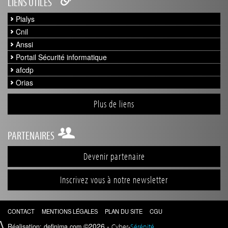
LIENS UTILES
Pialys
Cnil
Anssi
Portail Sécurité informatique
afcdp
Orias
Plus de liens
PARTENAIRES
Devenir partenaire
Inscrivez vous à notre newsletter
CONTACT
MENTIONS LÉGALES
PLAN DU SITE
CGU
©2026 -
Réalisation: definima.com
Cyber-
Sérénité