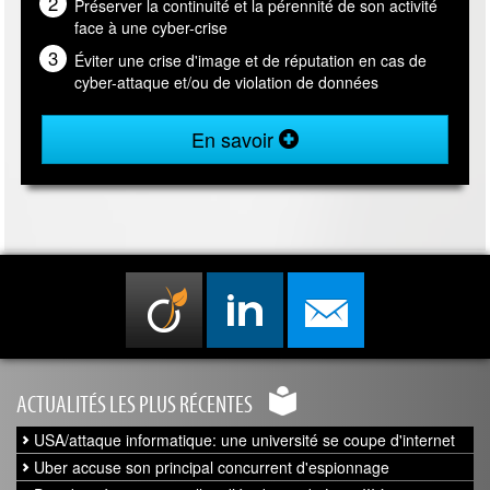
Préserver la continuité et la pérennité de son activité
face à une cyber-crise
Éviter une crise d'image et de réputation en cas de
cyber-attaque et/ou de violation de données
En savoir
ACTUALITÉS LES PLUS RÉCENTES
USA/attaque informatique: une université se coupe d'internet
Uber accuse son principal concurrent d'espionnage