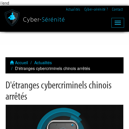
//end
Ganhe Rápido nos Jogos Populares do Cassino Online
580bet
! Cassino
bet 7k
: Diversão e
Actualités
Cyber-sérénité ?
Contact
Grandes Vitórias Esperam por Você! Aposte e Vença no Cassino
leao
– Jogos Fáceis e
Populares! Jogos Populares e Grandes Prêmios no Cassino Online
luck 2
! Descubra os Jogos
Cyber-
Sérénité
Mais Populares no Cassino
john bet
e Ganhe!
7755 bet
: Apostas Fáceis, Grandes
Toggl
Oportunidades de Vitória! Jogue no Cassino Online
cbet
e Aumente suas Chances de Ganhar!
Ganhe Prêmios Incríveis com Jogos Populares no Cassino
bet7
! Cassino
pk55
: Onde a Sorte
naviga
Está ao Seu Lado! Experimente o Cassino
8800 bet
e Ganhe com Jogos Populares! Ganhe
Facilmente no Cassino Online
doce
! Aposte e Vença no Cassino
bet 4
! Jogos Populares e
Grandes Premiações na
f12bet
! Descubra a Diversão e Vitória no Cassino
bet7
! Aposte nos
Jogos Mais Populares do Cassino
ggbet
! Ganhe Prêmios Rápidos no Cassino Online
bet77
!
Jogos Fáceis e Rápidos no Cassino
mrbet
! Jogue e Ganhe com Facilidade no Cassino
bet61
!
Cassino
tvbet
: Onde a Sorte Está Ao Seu Lado! Aposte nos Melhores Jogos do Cassino Online
pgwin
! Ganhe Grande no Cassino
today
com Jogos Populares! Cassino
fuwin
: Grandes Vitórias
Esperam por Você! Experimente os Melhores Jogos no Cassino
brwin
! Jogue e Ganhe no
Accueil
Actualités
Cassino
bet7k
– Simples e Rápido! Cassino
tv bet
: Vença com Jogos Populares e Simples!
D'étranges cybercriminels chinois arrêtés
Ganhe no Cassino Online
allwin
com Facilidade! Aposte nos Jogos Mais Famosos no Cassino
stake
!
bwin 789
: Aposta Fácil, Vitória Garantida! Descubra os Jogos Populares do Cassino
lvbet
e Vença! Jogue no Cassino
blaze
e Ganhe Grandes Prêmios! Cassino
dj bet
: Simples, Divertido
e Lucrativo! Aposte e Ganhe no Cassino
D'étranges cybercriminels chinois
umbet
– Diversão Garantida! Ganhe Rápido nos Jogos
do Cassino Online
b1bet
!
20bet
: Jogue e Ganhe com Facilidade e Diversão! Cassino
bk bet
:
Entre Agora e Ganhe Grandes Prêmios! Jogue no Cassino
h2bet
e Conquiste Grandes Vitórias!
arrêtés
Ganhe no Cassino
7kbet
com Jogos Populares e Fáceis! Aposte e Conquiste Prêmios no
Cassino Online
fbbet
! Diversão e Prêmios Fáceis no Cassino
9d bet
! Cassino Online
9k bet
:
Jogos Populares, Grandes Oportunidades! Jogue no Cassino
73 bet
e Aumente Suas Chances
de Vitória! Cassino
ktobet
: Onde Você Pode Ganhar Facilmente! Ganhe Rápido com os Jogos
Populares do Cassino
74 bet
! Aposte nos Melhores Jogos e Ganhe no Cassino
betpix
!
betvip
:
Onde a Sorte Encontra os Melhores Jogadores! Jogue no Cassino
batbet
e Ganhe Prêmios
Instantâneos! Ganhe Agora nos Jogos do Cassino Online
onabet
! Cassino
f12bet
: Diversão e
Vitórias Esperam por Você! Aposte Agora no Cassino
codbet
e Ganhe com Facilidade! Jogos
Populares do Cassino
winbra
para Você Ganhar! Ganhe Grande com os Jogos Mais Populares
no
b2xbet
! Cassino
obabet
: Jogue Agora e Conquiste Grandes Vitórias! Experimente a Diversão