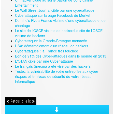
Entertainment
Le Wall Street Journal ciblé par une cyberattaque
Cyberattaque sur la page Facebook de Merkel
Domino's Pizza France victime d'une cyberattaque et de
chantage
Le site de l'OSCE victime de hackersLe site de l'OSCE
victime de hackers
Cyberattaque: la Grande-Bretagne menacée
USA: démantèlement d'un réseau de hackers
Cyberattaques : la France très touchée
Bon de 91% des Cyber-attaques dans le monde en 2013 !
L'OTAN ciblé par une Cyber-attaque
Le français Snecma a été visé par des hackers
Testez la vulnérabilité de votre entreprise aux cyber-
risques et le niveau de sécurité de votre réseau
informatique
Retour à la liste