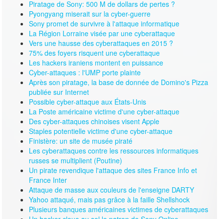
Piratage de Sony: 500 M de dollars de pertes ?
poker
: Onde Jogadores Conquistam Grandes Vitórias! Ganhe Fácil no Cassino Online
blackjack
Pyongyang miserait sur la cyber-guerre
online
com Jogos Populares! Aposte no
bingo
e Ganhe Rápido com Jogos Famosos!
Ceará
:
Apostas Rápidas, Vitórias Imediatas! Ganhe Prêmios Fantásticos com Jogos Populares no
Sony promet de survivre à l'attaque informatique
Paysandu
!
Juventude
: O Melhor Cassino Online para Ganhar! Jogue e Vença no Cassino
La Région Lorraine visée par une cyberattaque
Online
Bahia
com Facilidade!
Sport
: Grandes Oportunidades de Ganhar nos Jogos Populares!
Aposte no Cassino
Cuiabá
e Conquiste Grandes Prêmios! Ganhe Rápido no
Coritiba
– Apostas
Vers une hausse des cyberattaques en 2015 ?
Fáceis, Grandes Prêmios! Jogos Fáceis e Grandes Vitórias no
Criciúma
! Aposte no
Vitória
e
75% des foyers risquent une cyberattaque
Ganhe Com Facilidade nos Jogos Populares!
Fortaleza
: Onde a Sorte Está ao Seu Lado!
Les hackers iraniens montent en puissance
Ganhe no
Corinthians
– Simples, Rápido e Divertido! Jogue Agora e Vença no Cassino
São
Paulo
! Ganhe Agora no Cassino Online
Vasco
com Jogos Populares! Aposte e Ganhe no
Cyber-attaques : l'UMP porte plainte
Cassino Online
Grêmio
!
Fluminense
: Onde Você Joga e Ganha com Facilidade! Ganhe no
Après son piratage, la base de donnée de Domino's Pizza
Cassino
Cruzeiro
com Jogos Populares e Fáceis!
Botafogo
: Ganhe Rápido com Jogos
Populares! Cassino
Flamengo
: Vença Agora com Facilidade! Ganhe Agora com Jogos
publiée sur Internet
Populares no Cassino
bingo slots
!
slots slots
: Cassino Online Rápido e Simples de Ganhar!
Possible cyber-attaque aux États-Unis
Aposte nos Jogos Populares e Ganhe no Cassino
hacker do slot
!
pg slot demo
: O Cassino
Online Mais Fácil de Ganhar! Jogue e Vença Agora no
slot win
– Cassino Online Fácil!
pg slot
La Poste américaine victime d'une cyber-attaque
soft
: Ganhe Grandes Prêmios com Jogos Fáceis! Cassino
arne slot
: Onde Você Pode Ganhar
Des cyber-attaques chinoises visent Apple
com Facilidade! Aposte Agora e Vença no Cassino Online
riqueza slots
!
slots 777
: Jogos
Staples potentielle victime d'une cyber-attaque
Populares, Grandes Vitórias! Ganhe Agora no
pg slot
com Facilidade nos Jogos Populares!
Jogue e Ganhe no
777 slot game
com Apostas Simples!
slot pg soft
: Aposte Agora e Ganhe
Finistère: un site de musée piraté
Rápido! Aposte e Vença nos Jogos Populares do Cassino
hacker slot
! Ganhe no
777 slots
–
Les cyberattaques contre les ressources informatiques
Diversão e Grandes Prêmios! Jogue e Conquiste Vitórias no
slot-pg-soft
com Facilidade! Ganhe
Prêmios Fáceis no Cassino Online
fortune ox demo grátis
!
demo fortune ox
: Apostas Fáceis e
russes se multiplient (Poutine)
Grandes Oportunidades! Jogue no
fortune mouse demo
e Ganhe com Facilidade nos Jogos
Un pirate revendique l'attaque des sites France Info et
Populares!
fortune ox demo
: Onde a Sorte Está ao Seu Lado para Ganhar! Ganhe Grande no
Cassino
jogo fortune tiger
com Jogos Populares! Cassino Online
fortune tiger grátis
: Ganhe Fácil
France Inter
e Rápido! Jogue Agora e Ganhe Prêmios Rápidos no
fortune tiger baixar
!
fortune tiger demo
Attaque de masse aux couleurs de l'enseigne DARTY
grátis
: O Cassino Mais Fácil para Ganhar! Aposte e Ganhe Rápido com Jogos Populares no
Yahoo attaqué, mais pas grâce à la faille Shellshock
fortune tiger demo
! Ganhe Fácil no
fortune tiger 777
com Jogos Simples e Rápidos!
Plusieurs banques américaines victimes de cyberattaques
Un hacker cloue au sol le patron de Sony Online