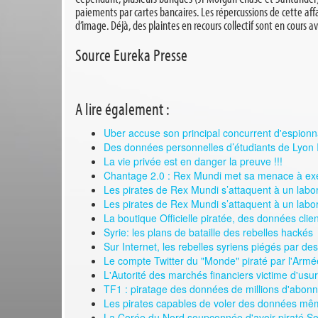
paiements par cartes bancaires. Les répercussions de cette aff
d’image. Déjà, des plaintes en recours collectif sont en cours 
Source Eureka Presse
A lire également :
Uber accuse son principal concurrent d'espion
Des données personnelles d’étudiants de Lyon I
La vie privée est en danger la preuve !!!
Chantage 2.0 : Rex Mundi met sa menace à ex
Les pirates de Rex Mundi s’attaquent à un labo
Les pirates de Rex Mundi s’attaquent à un labo
La boutique Officielle piratée, des données clie
Syrie: les plans de bataille des rebelles hackés
Sur Internet, les rebelles syriens piégés par d
Le compte Twitter du "Monde" piraté par l'Armé
L'Autorité des marchés financiers victime d'usur
TF1 : piratage des données de millions d'abon
Les pirates capables de voler des données même
La Corée du Nord soupçonnée d'avoir piraté So