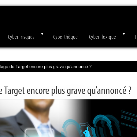
ndes Vitórias Esperam por Você! Aposte e Vença no Cassino
leao
– Jogos Fáceis e Populares! J
ogue no Cassino Online
cbet
e Aumente suas Chances de Ganhar! Ganhe Prêmios Incríveis com 
! Aposte e Vença no Cassino
bet 4
! Jogos Populares e Grandes Premiações na
f12bet
! Descubra
ogue e Ganhe com Facilidade no Cassino
bet61
! Cassino
tvbet
: Onde a Sorte Está Ao Seu Lado
 Jogos no Cassino
brwin
! Jogue e Ganhe no Cassino
bet7k
– Simples e Rápido! Cassino
tv bet
: 
ra os Jogos Populares do Cassino
lvbet
e Vença! Jogue no Cassino
blaze
e Ganhe Grandes Prêmi
idade e Diversão! Cassino
bk bet
: Entre Agora e Ganhe Grandes Prêmios! Jogue no Cassino
h2
Toggle Dropdown
Toggle Dropdown
Toggl
Cyber-risques
Cyberthèque
Cyber-lexique
bet
! Cassino Online
9k bet
: Jogos Populares, Grandes Oportunidades! Jogue no Cassino
73 bet
he no Cassino
betpix
!
betvip
: Onde a Sorte Encontra os Melhores Jogadores! Jogue no Cassino
b
 com Facilidade! Jogos Populares do Cassino
winbra
para Você Ganhar! Ganhe Grande com os
 no Cassino
onebra
! Ganhe Prêmios Fáceis e Rápidos no Cassino
winbrl
! Aposte nos Jogos Popu
 Vitórias! Aposte e Ganhe com Facilidade no Cassino Online
flames
! Ganhe Dinheiro Fácil nos 
 Ganhe Grande nos Jogos Populares do Cassino
betsul
! Cassino Online
fezbet
: Onde Você Sem
eiro Jogando nos Jogos Populares do Cassino
peixe beta
! Jogue no Cassino
bet365
e Ganhe d
atage de Target encore plus grave qu’annoncé ?
versão e Vitória! Cassino
brxbet
: Aposte com Facilidade e Ganhe Prêmios! Aposte no Cassino
939
 do
gbg bet
! Jogue e Vença no Cassino
522bet
– O Melhor para Você! Cassino Online
brl bet
: Ap
anhe Dinheiro Fácil nos Jogos do Cassino
166bet
! Cassino Online
abc bet
: Onde os Jogos Popu
 e Fácil! Ganhe Agora nos Jogos Populares do Cassino
mmabet
! Aposte Agora no Cassino
win 
e Target encore plus grave qu’annoncé ?
os Simples e Populares!
193 bet
: Apostas Fáceis, Grandes Chances de Ganhar! Ganhe Prêmio
winzada 777
com Jogos Populares!
supremo
: Apostas Fáceis e Grandes Vitórias! Aposte nos 
a no Cassino
moverbet
!
wazamba
: Aposte e Ganhe Grande nos Jogos Populares! Cassino Onli
cilidade! Ganhe Rápido e Fácil no Cassino Online
betsul
! Ganhe Fácil no Cassino Online
pixbet
do Cassino
bet7
! Aposte nos Melhores Jogos e Ganhe no Cassino
betcris
! Jogue e Conquiste G
 Onde a Sorte Encontra os Melhores Jogadores! Ganhe Facilmente com os Jogos do Cassino
esp
órias com Jogos Populares! Ganhe Agora com os Jogos do Cassino
cbet
! Aposte e Conquiste Vit
!
jogos win
: Vença com Jogos Populares e Rápidos! Aposte no Cassino
campobet
e Ganhe Grand
dade e Ganhe no
doce
! Ganhe Jogando os Melhores Jogos no
bet7k
! Jogue e Vença no Cassino
rte Está ao Seu Lado! Aposte e Ganhe Grandes Prêmios no
allwin
! Ganhe Grandes Prêmios Jo
ino
moverbet
: Aposte Agora e Ganhe Facilmente! Ganhe Agora com os Jogos Populares do
one
!
queens
: Grandes Prêmios Esperam por Você! Jogue Agora no
winbrl
e Ganhe Fácil! Aposte e 
etleao
: Onde a Sorte Se Encontra com Você! Ganhe Rápido e Fácil no Cassino
fuwin
!
allwin568
: