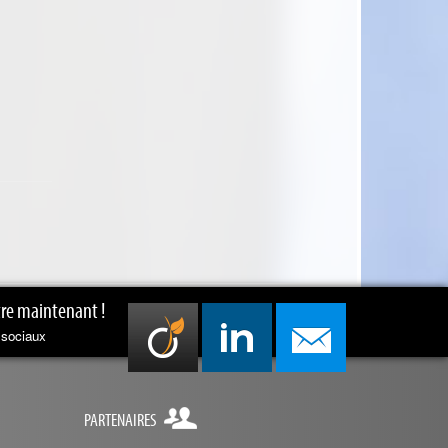
os Populares e Grandes Prêmios no Cassino Online
luck 2
Descubra os Jogos Mais Populares
re maintenant !
gos Populares no Cassino
bet7
Cassino
pk55
: Onde a Sorte Está ao Seu Lado Experimente o
versão e Vitória no Cassino
bet7
Aposte nos Jogos Mais Populares do Cassino
ggbet
Ganhe
 sociaux
nos Melhores Jogos do Cassino Online
pgwin
Ganhe Grande no Cassino
today
com Jogos
m Jogos Populares e Simples Ganhe no Cassino Online
allwin
com Facilidade Aposte nos Jogos
j bet
: Simples, Divertido e Lucrativo Aposte e Ganhe no Cassino
umbet
– Diversão Garantida
te Grandes Vitórias Ganhe no Cassino
7kbet
com Jogos Populares e Fáceis Aposte e
Suas Chances de Vitória Cassino
ktobet
: Onde Você Pode Ganhar Facilmente Ganhe Rápido
êmios Instantâneos Ganhe Agora nos Jogos do Cassino Online
onabet
Cassino
f12bet
:
PARTENAIRES
lares no
b2xbet
Cassino
obabet
: Jogue Agora e Conquiste Grandes Vitórias Experimente a
o
omgbet
e Ganhe Cassino
queens
: Grandes Oportunidades de Vitória Ganhe Facilmente com os