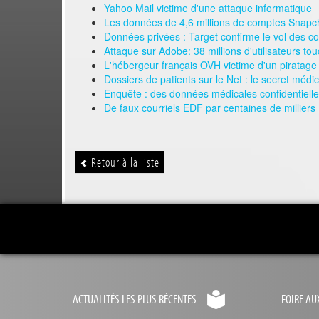
Yahoo Mail victime d'une attaque informatique
Les données de 4,6 millions de comptes Snapch
Données privées : Target confirme le vol des co
Attaque sur Adobe: 38 millions d'utilisateurs to
L'hébergeur français OVH victime d'un piratage
Dossiers de patients sur le Net : le secret médic
Enquête : des données médicales confidentielle
De faux courriels EDF par centaines de milliers
Retour à la liste
Ganhe Rápido nos Jogos Populares do Cassino Online
580bet
Cassino
bet 7k
: Diversão e Gra
no Cassino
john bet
e Ganhe
7755 bet
: Apostas Fáceis, Grandes Oportunidades de Vitória Jo
Cassino
8800 bet
e Ganhe com Jogos Populares Ganhe Facilmente no Cassino Online
doce
Apo
Prêmios Rápidos no Cassino Online
bet77
Jogos Fáceis e Rápidos no Cassino
mrbet
Jogue e Ga
Populares Cassino
fuwin
: Grandes Vitórias Esperam por Você Experimente os Melhores Jogos 
Mais Famosos no Cassino
stake
bwin 789
: Aposta Fácil, Vitória Garantida Descubra os Jogos 
Ganhe Rápido nos Jogos do Cassino Online
b1bet
20bet
: Jogue e Ganhe com Facilidade e Div
Conquiste Prêmios no Cassino Online
fbbet
Diversão e Prêmios Fáceis no Cassino
9d bet
Cassin
com os Jogos Populares do Cassino
74 bet
Aposte nos Melhores Jogos e Ganhe no Cassino
be
ACTUALITÉS LES PLUS RÉCENTES
FOIRE AU
Diversão e Vitórias Esperam por Você Aposte Agora no Cassino
codbet
e Ganhe com Facilidade
Diversão e Ganhe no Cassino Online
brlwin
Jogue nos Melhores Jogos e Vença no Cassino
one