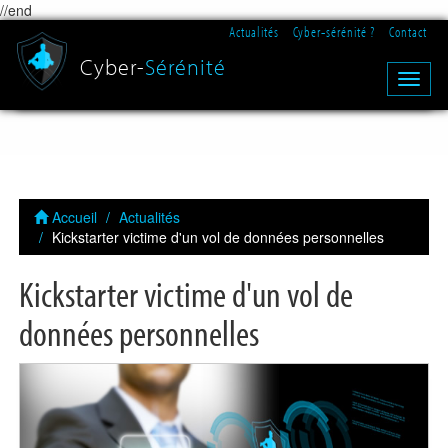
//end
Ganhe Rápido nos Jogos Populares do Cassino Online
580bet
! Cassino
bet 7k
: Diversão e
Actualités
Cyber-sérénité ?
Contact
Grandes Vitórias Esperam por Você! Aposte e Vença no Cassino
leao
– Jogos Fáceis e
Populares! Jogos Populares e Grandes Prêmios no Cassino Online
luck 2
! Descubra os Jogos
Cyber-
Sérénité
Mais Populares no Cassino
john bet
e Ganhe!
7755 bet
: Apostas Fáceis, Grandes
Toggl
Oportunidades de Vitória! Jogue no Cassino Online
cbet
e Aumente suas Chances de Ganhar!
Ganhe Prêmios Incríveis com Jogos Populares no Cassino
bet7
! Cassino
pk55
: Onde a Sorte
naviga
Está ao Seu Lado! Experimente o Cassino
8800 bet
e Ganhe com Jogos Populares! Ganhe
Facilmente no Cassino Online
doce
! Aposte e Vença no Cassino
bet 4
! Jogos Populares e
Grandes Premiações na
f12bet
! Descubra a Diversão e Vitória no Cassino
bet7
! Aposte nos
Jogos Mais Populares do Cassino
ggbet
! Ganhe Prêmios Rápidos no Cassino Online
bet77
!
Jogos Fáceis e Rápidos no Cassino
mrbet
! Jogue e Ganhe com Facilidade no Cassino
bet61
!
Cassino
tvbet
: Onde a Sorte Está Ao Seu Lado! Aposte nos Melhores Jogos do Cassino Online
pgwin
! Ganhe Grande no Cassino
today
com Jogos Populares! Cassino
fuwin
: Grandes Vitórias
Esperam por Você! Experimente os Melhores Jogos no Cassino
brwin
! Jogue e Ganhe no
Accueil
Actualités
Cassino
bet7k
– Simples e Rápido! Cassino
tv bet
: Vença com Jogos Populares e Simples!
Kickstarter victime d'un vol de données personnelles
Ganhe no Cassino Online
allwin
com Facilidade! Aposte nos Jogos Mais Famosos no Cassino
stake
!
bwin 789
: Aposta Fácil, Vitória Garantida! Descubra os Jogos Populares do Cassino
lvbet
e Vença! Jogue no Cassino
blaze
e Ganhe Grandes Prêmios! Cassino
dj bet
: Simples, Divertido
e Lucrativo! Aposte e Ganhe no Cassino
Kickstarter victime d'un vol de
umbet
– Diversão Garantida! Ganhe Rápido nos Jogos
do Cassino Online
b1bet
!
20bet
: Jogue e Ganhe com Facilidade e Diversão! Cassino
bk bet
:
Entre Agora e Ganhe Grandes Prêmios! Jogue no Cassino
h2bet
e Conquiste Grandes Vitórias!
données personnelles
Ganhe no Cassino
7kbet
com Jogos Populares e Fáceis! Aposte e Conquiste Prêmios no
Cassino Online
fbbet
! Diversão e Prêmios Fáceis no Cassino
9d bet
! Cassino Online
9k bet
:
Jogos Populares, Grandes Oportunidades! Jogue no Cassino
73 bet
e Aumente Suas Chances
de Vitória! Cassino
ktobet
: Onde Você Pode Ganhar Facilmente! Ganhe Rápido com os Jogos
Populares do Cassino
74 bet
! Aposte nos Melhores Jogos e Ganhe no Cassino
betpix
!
betvip
:
Onde a Sorte Encontra os Melhores Jogadores! Jogue no Cassino
batbet
e Ganhe Prêmios
Instantâneos! Ganhe Agora nos Jogos do Cassino Online
onabet
! Cassino
f12bet
: Diversão e
Vitórias Esperam por Você! Aposte Agora no Cassino
codbet
e Ganhe com Facilidade! Jogos
Populares do Cassino
winbra
para Você Ganhar! Ganhe Grande com os Jogos Mais Populares
no
b2xbet
! Cassino
obabet
: Jogue Agora e Conquiste Grandes Vitórias! Experimente a Diversão