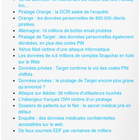
Inn...
Piratage Orange : la DCRI saisie de l'enquête
Orange : les données personnelles de 800.000 clients
piratées
Allemagne: 16 millions de boîtes email piratées
Piratage de Target : des données personnelles également
dérobées, en plus des codes PIN
Yahoo Mail victime d'une attaque informatique
Les données de 4,6 millions de comptes Snapchat en fuite
sur le Web
Données privées : Target confirme le vol des codes PIN
chiffrés
Données privées : le piratage de Target encore plus grave
qu’annoncé ?
Attaque sur Adobe: 38 millions d'utilisateurs touchés
L'hébergeur français OVH victime d'un piratage
Dossiers de patients sur le Net : le secret médical pris en
défaut
Enquête : des données médicales confidentielles
accessibles sur le web
De faux courriels EDF par centaines de milliers