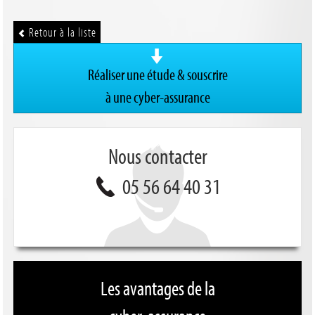
Retour à la liste
Réaliser une étude & souscrire
à une cyber-assurance
Nous contacter
05 56 64 40 31
Les avantages de la