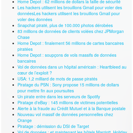
Home Depot : 62 millions de dollars la faille de sécurité
poker
: Onde Jogadores Conquistam Grandes Vitórias! Ganhe Fácil no Cassino Online
blackjack
Les hackers utilisent les brouillons Gmail pour voler des
online
com Jogos Populares! Aposte no
bingo
e Ganhe Rápido com Jogos Famosos!
Ceará
:
Apostas Rápidas, Vitórias Imediatas! Ganhe Prêmios Fantásticos com Jogos Populares no
donnéesLes hackers utilisent les brouillons Gmail pour
Paysandu
!
Juventude
: O Melhor Cassino Online para Ganhar! Jogue e Vença no Cassino
voler des données
Online
Bahia
com Facilidade!
Sport
: Grandes Oportunidades de Ganhar nos Jogos Populares!
Snapchat piraté, plus de 100.000 photos dérobées
Aposte no Cassino
Cuiabá
e Conquiste Grandes Prêmios! Ganhe Rápido no
Coritiba
– Apostas
Fáceis, Grandes Prêmios! Jogos Fáceis e Grandes Vitórias no
Criciúma
! Aposte no
Vitória
e
83 millions de données de clients volées chez JPMorgan
Ganhe Com Facilidade nos Jogos Populares!
Fortaleza
: Onde a Sorte Está ao Seu Lado!
Chase
Ganhe no
Corinthians
– Simples, Rápido e Divertido! Jogue Agora e Vença no Cassino
São
Paulo
! Ganhe Agora no Cassino Online
Vasco
com Jogos Populares! Aposte e Ganhe no
Home Depot : finalement 56 millions de cartes bancaires
Cassino Online
Grêmio
!
Fluminense
: Onde Você Joga e Ganha com Facilidade! Ganhe no
piratées
Cassino
Cruzeiro
com Jogos Populares e Fáceis!
Botafogo
: Ganhe Rápido com Jogos
Populares! Cassino
Flamengo
: Vença Agora com Facilidade! Ganhe Agora com Jogos
Home Depot : soupçons de vols massifs de données
Populares no Cassino
bingo slots
!
slots slots
: Cassino Online Rápido e Simples de Ganhar!
bancaires
Aposte nos Jogos Populares e Ganhe no Cassino
hacker do slot
!
pg slot demo
: O Cassino
Vol de données dans un hôpital américain : Heartbleed au
Online Mais Fácil de Ganhar! Jogue e Vença Agora no
slot win
– Cassino Online Fácil!
pg slot
soft
: Ganhe Grandes Prêmios com Jogos Fáceis! Cassino
arne slot
: Onde Você Pode Ganhar
cœur de l’exploit ?
com Facilidade! Aposte Agora e Vença no Cassino Online
riqueza slots
!
slots 777
: Jogos
USA: 1,2 milliard de mots de passe piratés
Populares, Grandes Vitórias! Ganhe Agora no
pg slot
com Facilidade nos Jogos Populares!
Jogue e Ganhe no
777 slot game
com Apostas Simples!
slot pg soft
: Aposte Agora e Ganhe
Piratage du PSN : Sony propose 15 millions de dollars
Rápido! Aposte e Vença nos Jogos Populares do Cassino
hacker slot
! Ganhe no
777 slots
–
pour mettre fin aux poursuites
Diversão e Grandes Prêmios! Jogue e Conquiste Vitórias no
slot-pg-soft
com Facilidade! Ganhe
Prêmios Fáceis no Cassino Online
fortune ox demo grátis
!
demo fortune ox
: Apostas Fáceis e
Un pirate entre dans les serveurs de Spotify
Grandes Oportunidades! Jogue no
fortune mouse demo
e Ganhe com Facilidade nos Jogos
Piratage d'eBay : 145 millions de victimes potentielles
Populares!
fortune ox demo
: Onde a Sorte Está ao Seu Lado para Ganhar! Ganhe Grande no
Alerte à la fraude au Crédit Mutuel et à la Banque postale
Cassino
jogo fortune tiger
com Jogos Populares! Cassino Online
fortune tiger grátis
: Ganhe Fácil
e Rápido! Jogue Agora e Ganhe Prêmios Rápidos no
fortune tiger baixar
!
fortune tiger demo
Nouveau vol massif de données personnelles chez
grátis
: O Cassino Mais Fácil para Ganhar! Aposte e Ganhe Rápido com Jogos Populares no
Orange
fortune tiger demo
! Ganhe Fácil no
fortune tiger 777
com Jogos Simples e Rápidos!
Piratage : démission du DSI de Target
Vol de données : et maintenant les hôtels Marriott, Holiday