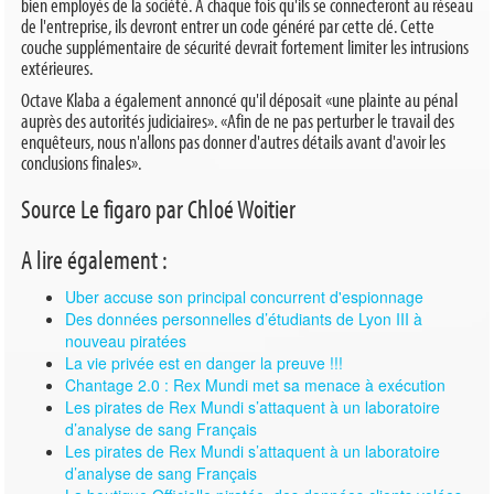
bien employés de la société. À chaque fois qu'ils se connecteront au réseau
Aposte no
juntosbet
e Conquiste Grandes Vitórias!
today
: Onde Jogadores Ganham com
de l'entreprise, ils devront entrer un code généré par cette clé. Cette
Facilidade! Jogue no
talon777
e Ganhe com Simplicidade! Ganhe Agora no Cassino Online
couche supplémentaire de sécurité devrait fortement limiter les intrusions
brlwin
com Facilidade! Aposte e Vença no
fazobetai
– O Cassino dos Vencedores!
pinup bet
:
Ganhe Rápido com os Melhores Jogos! Aposte nos Melhores Jogos no
bet sport
e Ganhe!
extérieures.
Ganhe no
bet esporte
com Jogos Fáceis e Populares!
mrbet
: O Cassino Online Onde Você
Ganha Fácil! Ganhe no Cassino
premier bet
com Jogos Populares e Fáceis! Jogue e Vença no
Octave Klaba a également annoncé qu'il déposait «une plainte au pénal
Cassino
apostebet
Agora! Aposte e Ganhe no
spicy bet
com Jogos Fáceis! Ganhe no
prosport
auprès des autorités judiciaires». «Afin de ne pas perturber le travail des
bet
com Jogos Simples e Populares! Aposte e Conquiste Grandes Vitórias no
bet nacional
!
enquêteurs, nous n'allons pas donner d'autres détails avant d'avoir les
Jogue Agora no
luck
e Ganhe Prêmios Rápidos!
jogodeouro
: Apostas Fáceis e Grandes
Oportunidades de Vitória! Ganhe no
heads bet
com Facilidade nos Jogos Populares! Aposte no
conclusions finales».
marjack bet
e Ganhe Agora com Facilidade! Jogue no
apostaganha
e Ganhe Prêmios
Instantâneos!
gbg bet
: Onde Você Sempre Ganha! Ganhe Fácil no Cassino
esoccer bet
com
Jogos Populares! Aposte e Ganhe Grande no Cassino Online
esport bet
! Ganhe Agora com
Source Le figaro par Chloé Woitier
Jogos Populares no
realbet
! Jogue no
aposte e ganhe
e Conquiste Vitórias Rápidas!
aviator
aposta
: Apostas Fáceis, Prêmios Incríveis! Ganhe no
bet vitoria
com Facilidade e Diversão!
Aposte e Ganhe no
imperador bet
– Apostas Populares! Jogue no
realsbet
e Ganhe Prêmios
A lire également :
Rápidos e Fáceis! Ganhe Agora com os Jogos do Cassino
bet favorita
! Cassino
esportenet
:
Grandes Vitórias Esperam por Você! Aposte no
flames bet
e Conquiste Grandes Prêmios!
Ganhe Fácil no
pague bet
com Jogos Populares! Jogue Agora no
betsury
e Ganhe Grande!
Uber accuse son principal concurrent d'espionnage
doce888
: Onde Você Joga e Ganha com Facilidade! Ganhe Grande no Cassino
obabet
Agora!
Des données personnelles d’étudiants de Lyon III à
Jogue no
winzada
e Ganhe Prêmios Fantásticos! Aposte e Ganhe no Cassino
globalbet
– O
nouveau piratées
Melhor Lugar!
bet77
: Onde Jogos Populares Levam à Vitória! Ganhe Rápido com os Jogos do
Cassino Online
lottoland
! Aposte e Vença Agora no
7gamesbet
! Jogue no
dicasbet
e Conquiste
La vie privée est en danger la preuve !!!
Vitórias Fáceis! Ganhe Agora com os Jogos do Cassino
esportivabet
! Aposte no
tvbet
e Ganhe
Chantage 2.0 : Rex Mundi met sa menace à exécution
Rápido!
sportbet
: Apostas Fáceis com Grandes Resultados! Ganhe Grande no Cassino
misterjackbet
com Jogos Populares! Jogue no Cassino
esportebet
e Ganhe de Forma Simples e
Les pirates de Rex Mundi s’attaquent à un laboratoire
Rápida! Ganhe Rápido no Cassino Online
nacionalbet
! Aposte e Vença no
simplesbet
com
d’analyse de sang Français
Jogos Populares!
betestrela
: Cassino Online Fácil de Jogar e Ganhar! Jogos Populares,
Grandes Premiações no
batbet
! Ganhe Fácil no
Pk55
– O Cassino Online dos Vencedores!
Les pirates de Rex Mundi s’attaquent à un laboratoire
Aposte e Conquiste Vitórias no Cassino
Bet61
!
Upsports Bet
: Diversão e Grandes Ganhos com
d’analyse de sang Français
Jogos Populares! Ganhe Agora no
roleta online
com Jogos Simples e Populares! Jogue no
roleta
e Vença com Facilidade! Cassino Online
poker online
: Onde Você Pode Ganhar Agora!