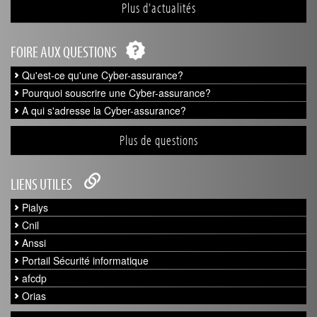
Plus d'actualités
FOIRE AUX QUESTIONS
Qu'est-ce qu'une Cyber-assurance?
Pourquoi souscrire une Cyber-assurance?
A qui s'adresse la Cyber-assurance?
Plus de questions
LIENS UTILES
Pialys
Cnil
Anssi
Portail Sécurité informatique
afcdp
Orias