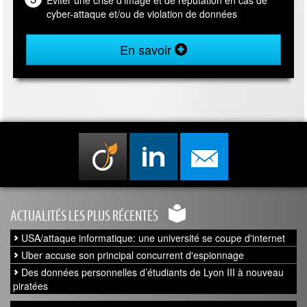
cyber-attaque et/ou de violation de données
En savoir
ACTUALITÉS LES PLUS RÉCENTES
USA/attaque informatique: une université se coupe d'internet
Uber accuse son principal concurrent d'espionnage
Des données personnelles d’étudiants de Lyon III à nouveau
piratées