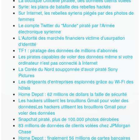
La boutique Officielle piratée, des données clients volées
poker
: Onde Jogadores Conquistam Grandes Vitórias! Ganhe Fácil no Cassino Online
blackjack
Syrie: les plans de bataille des rebelles hackés
online
com Jogos Populares! Aposte no
bingo
e Ganhe Rápido com Jogos Famosos!
Ceará
:
Sur Internet, les rebelles syriens piégés par des photos de
Apostas Rápidas, Vitórias Imediatas! Ganhe Prêmios Fantásticos com Jogos Populares no
Paysandu
!
Juventude
: O Melhor Cassino Online para Ganhar! Jogue e Vença no Cassino
femmes
Online
Bahia
com Facilidade!
Sport
: Grandes Oportunidades de Ganhar nos Jogos Populares!
Le compte Twitter du "Monde" piraté par l'Armée
Aposte no Cassino
Cuiabá
e Conquiste Grandes Prêmios! Ganhe Rápido no
Coritiba
– Apostas
Fáceis, Grandes Prêmios! Jogos Fáceis e Grandes Vitórias no
Criciúma
! Aposte no
Vitória
e
électronique syrienne
Ganhe Com Facilidade nos Jogos Populares!
Fortaleza
: Onde a Sorte Está ao Seu Lado!
L'Autorité des marchés financiers victime d'usurpation
Ganhe no
Corinthians
– Simples, Rápido e Divertido! Jogue Agora e Vença no Cassino
São
d'identité
Paulo
! Ganhe Agora no Cassino Online
Vasco
com Jogos Populares! Aposte e Ganhe no
Cassino Online
Grêmio
!
Fluminense
: Onde Você Joga e Ganha com Facilidade! Ganhe no
TF1 : piratage des données de millions d'abonnés
Cassino
Cruzeiro
com Jogos Populares e Fáceis!
Botafogo
: Ganhe Rápido com Jogos
Les pirates capables de voler des données même si votre
Populares! Cassino
Flamengo
: Vença Agora com Facilidade! Ganhe Agora com Jogos
Populares no Cassino
bingo slots
!
slots slots
: Cassino Online Rápido e Simples de Ganhar!
ordinateur n'est pas connecté à Internet
Aposte nos Jogos Populares e Ganhe no Cassino
hacker do slot
!
pg slot demo
: O Cassino
La Corée du Nord soupçonnée d'avoir piraté Sony
Online Mais Fácil de Ganhar! Jogue e Vença Agora no
slot win
– Cassino Online Fácil!
pg slot
soft
: Ganhe Grandes Prêmios com Jogos Fáceis! Cassino
arne slot
: Onde Você Pode Ganhar
Pictures
com Facilidade! Aposte Agora e Vença no Cassino Online
riqueza slots
!
slots 777
: Jogos
Les dirigeants d'entreprises espionnés grâce au Wi-Fi des
Populares, Grandes Vitórias! Ganhe Agora no
pg slot
com Facilidade nos Jogos Populares!
hôtels
Jogue e Ganhe no
777 slot game
com Apostas Simples!
slot pg soft
: Aposte Agora e Ganhe
Rápido! Aposte e Vença nos Jogos Populares do Cassino
hacker slot
! Ganhe no
777 slots
–
Home Depot : 62 millions de dollars la faille de sécurité
Diversão e Grandes Prêmios! Jogue e Conquiste Vitórias no
slot-pg-soft
com Facilidade! Ganhe
Les hackers utilisent les brouillons Gmail pour voler des
Prêmios Fáceis no Cassino Online
fortune ox demo grátis
!
demo fortune ox
: Apostas Fáceis e
Grandes Oportunidades! Jogue no
fortune mouse demo
e Ganhe com Facilidade nos Jogos
donnéesLes hackers utilisent les brouillons Gmail pour
Populares!
fortune ox demo
: Onde a Sorte Está ao Seu Lado para Ganhar! Ganhe Grande no
voler des données
Cassino
jogo fortune tiger
com Jogos Populares! Cassino Online
fortune tiger grátis
: Ganhe Fácil
e Rápido! Jogue Agora e Ganhe Prêmios Rápidos no
fortune tiger baixar
!
fortune tiger demo
Snapchat piraté, plus de 100.000 photos dérobées
grátis
: O Cassino Mais Fácil para Ganhar! Aposte e Ganhe Rápido com Jogos Populares no
83 millions de données de clients volées chez JPMorgan
fortune tiger demo
! Ganhe Fácil no
fortune tiger 777
com Jogos Simples e Rápidos!
Chase
Home Depot : finalement 56 millions de cartes bancaires